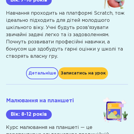
Вік: 7-10 років
Навчання проходить на платформі Scratch, тож
Проект
ідеально підходить для дітей молодшого
«Футбол»:
шкільного віку. Учні будуть розв'язувати
вчимо
звичайні задачі легко та із задоволенням.
спрайт
Почнуть розвивати професійні навички, а
і
бонусом ще здобудуть гарні оцінки у школі та
фон,
створять власну гру.
рухи
Анімація
Детальніше
Записатись на урок
«Персонаж,
що
Програма
танцює»:
вчимося
Малювання на планшеті
Hard
працювати
з
skills
Вік: 8-12 років
графікою
та
Курс малювання на планшеті — це
Класифікація