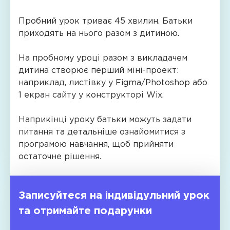
Анімаціяу
Тема
Самостійне
і
логічні
4.
Змінні,
прийняття
взаємодії
Пробний урок триває 45 хвилин. Батьки
стилі
Другий
Типи
вирази
рішень
з
приходять на нього разом з дитиною.
окремих
рік
даних
і
Вміння
однолітками
частин
Тема
інструкції
доводити
Публічні
На пробному уроці разом з викладачем
сайту
Adobe
5.
Python
справу
виступи
дитина створює перший міні-проект:
Система
Illustrator.
Цілочисельна
Оператор
до
та
наприклад, листівку у Figma/Photoshop або
контролю
Поглиблений
арифметика.
вибору
кінця
презентації
1 екран сайту у конструкторі Wix.
версій
рівень
Системи
Цикли
Самостійне
та
Створення
числення
(ітерації)
прийняття
Наприкінці уроку батьки можуть задати
хостинг
шаблонів
Тема
Колекції.
рішень
питання та детальніше ознайомитися з
GitHUB.
для
6.
Функції
Вміння
програмою навчання, щоб прийняти
Важливий
анімування
Принцип
Рядки.
доводити
остаточне рішення.
інструмент
Інструментарій
роботи
Файли
справу
професійного
та
типів
Модулі
до
програміста
можливості
Тема
та
кінця
для
After
Записуйтеся на індивідульний урок
7.
вбудовані
розміщення
Effects
та отримайте подарунки
Умовні
паркети
сайтів
Анімування
конструкції.
Основи