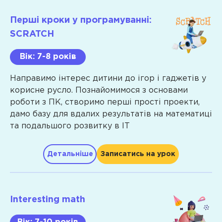
Перші кроки у програмуванні:
SCRATCH
Вік: 7-8 років
Направимо інтерес дитини до ігор і гаджетів у
корисне русло. Познайомимося з основами
роботи з ПК, створимо перші прості проекти,
дамо базу для вдалих результатів на математиці
та подальшого розвитку в IT
Детальніше
Записатись на урок
Програма
Interesting math
Hard
skills