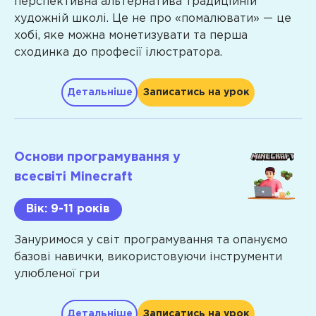
блоками
перспективна альтернатива традиційній
та
звуків
художній школі. Це не про «помалювати» — це
порівняння
Створення
хобі, яке можна монетизувати та перша
об’єктів,
анімаційної
сходинка до професії ілюстратора.
геометричні
листівки
фігури
Проект
Детальніше
Записатись на урок
Розв’язання
«Космічний
математичних
портал»
Програма
задач,
Міні-
визначення
гра
Основи програмування у
Hard
параметрів
«Спіймай
всесвіті Minecraft
об’єктів
рибку»
skills
Вміння
та
Вік: 9-11 років
застосовувати
«Магічна
Функціонал
математичні
паличка»
Зануримося у світ програмування та опануємо
програми
розрахунки
Гра
базові навички, використовуючи інструменти
Procreate
в
«Об'їдь
улюбленої гри
для
реальному
перешкоду»
iPad
житті,
та
Детальніше
Записатись на урок