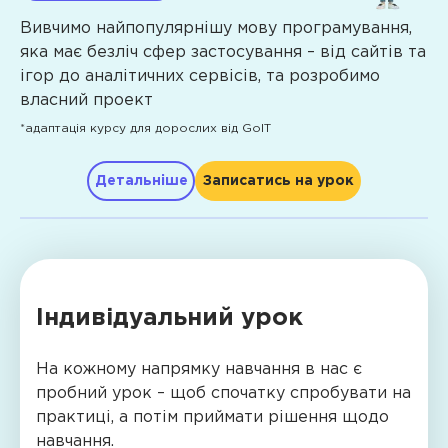
Каскадні
на
логічне
Soft
Вивчимо найпопулярнішу мову програмування,
таблиці
сучасних
мислення
Розділ
яка має безліч сфер застосування – від сайтів та
skills
стилів
планшетах
Вміння
1.
ігор до аналітичних сервісів, та розробимо
CSS3
Інструментарій
відстоювати
Мова
власний проект
та
та
свою
Фантазія,
програмування
технологія
*адаптація курсу для дорослих від GoIT
можливості
думку
креативність
С#
FlexBox
Figma
Навички
Просторове
Псевдокласи
Детальніше
Записатись на урок
Прототипи
Тема
роботи
і
та
й
1.
в
логічне
псевдоелементи.
Програма
дизайни
Пам'ять
команді
мислення
Це
мобільних
Тема
і
Вміння
CSS
додатків
2.
взаємодії
Hard
відстоювати
елементи,
Прототип
Компіляція
з
свою
Індивідуальний урок
skills
за
і
та
однолітками
думку
допомогою
дизайн
інтерпретація
Публічні
Навички
На кожному напрямку навчання в нас є
яких
сайту
Тема
виступи
роботи
Python
пробний урок – щоб спочатку спробувати на
розробники
Створення
3.
та
в
Core
практиці, а потім приймати рішення щодо
створюють
персонажів
Змінні
презентації
команді
(1‑рік)
навчання.
різні