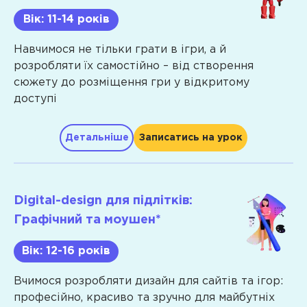
та
інтерактивні
кімната»:
Вік: 11-14 років
реалістичне
проєкти,
написання
малювання
комп’ютерна
складних
Soft
Створення
Навчимося не тільки грати в ігри, а й
Лінійна
грамотність
зображень
сторінок
skills
розробляти їх самостійно – від створення
перспектива
Вміння
за
на
сюжету до розміщення гри у відкритому
з
створювати
допомогою
Wix
доступі
двома
різноманітні
координат
Емоційний
Створення
точками
ігри
та
розвиток
сайтів
Детальніше
Записатись на урок
сходу
у
кутів
Самостійність
на
та
Scratch,
Вимірювання
Відношення
базі
Програма
композиційний
працювати
і
до
CMS
центр
з
масштаб
себе
WordPress
Digital-design для підлітків:
Excel-
Анімаційна
Управління
Hard
Створення
Графічний та моушен*
таблицями,
казка
ресурсами
інтернет-
skills
Google
Soft
з
(час,
магазину
Вік: 12-16 років
Presentation
озвучкою
колесо
skills
на
та
життя,
Створення
базі
Вчимося розробляти дизайн для сайтів та ігор:
допоміжними
фінансова
3D-
плагіну
професійно, красиво та зручно для майбутніх
програмами