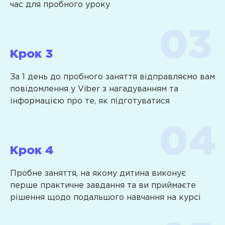
навички
виступати
Soft
час для пробного уроку
програмування
на
skills
прийняття
публіку
Планування
рішень
та
та
Робота
розстановка
Крок 3
повторюваних
в
пріоритетів
команд
команді
Вміння
За 1 день до пробного заняття відправляємо вам
Масиви.
Лідерство
ефективно
повідомлення у Viber з нагадуванням та
Обчислення
Основи
працювати
інформацією про те, як підготуватися
рядів
планування
в
даних.
і
команді
Статистичні
цілепокладання
Навички
обчислення
Тайм-
комунікації,
Крок 4
Функції
менеджмент
вміння
і
Критичне
успішно
Пробне заняття, на якому дитина виконує
об’єкти.
мислення
вести
перше практичне завдання та ви приймаєте
Сучасні
Публічний
переговори
рішення щодо подальшого навчання на курсі
підходи
виступ
Вміння
для
і
презентувати