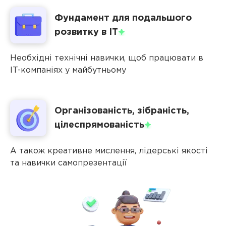
Фундамент для подальшого
Емоційний
розвитку в
IT
інтелект
Самостійність
Необхідні технічні навички, щоб працювати в
Креативність
IT-компаніях у майбутньому
Управління
проектами
Лідерство
Організованість, зібраність,
Дизайн
мислення
цілеспрямованість
Управління
фінансами
А також креативне мислення, лідерські якості
Публічні
та навички самопрезентації
виступи
та
комунікації