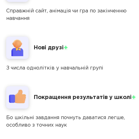
ігор
Справжній сайт, анімація чи гра по закінченню
Робота
навчання
з
даними
в
форматі
Нові
друзі
JSON.
Створення
віджетів
З числа однолітків у навчальній групі
для
сайтів
та
односторінкових
Покращення результатів у
школі
додатків
Бо шкільні завдання почнуть даватися легше,
особливо з точних наук
Soft
skills